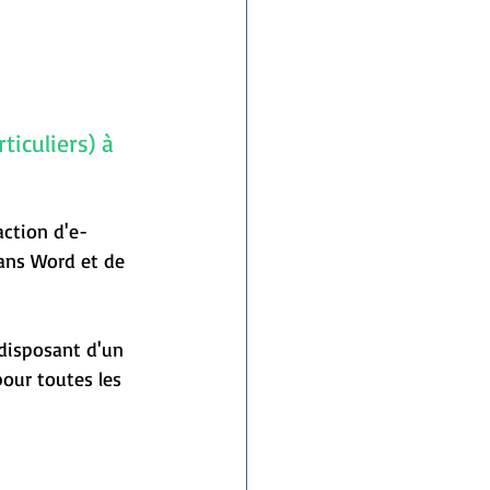
iculiers) à 
action d'e-
dans Word et de 
 disposant d'un 
our toutes les 