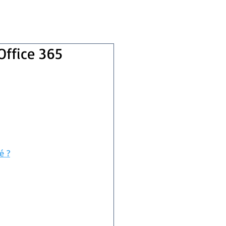
Office 365
é ?