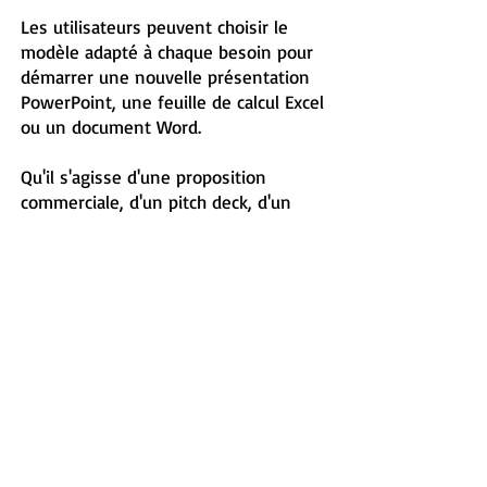
Les utilisateurs peuvent choisir le
modèle adapté à chaque besoin pour
démarrer une nouvelle présentation
PowerPoint, une feuille de calcul Excel
ou un document Word.
Qu'il s'agisse d'une proposition
commerciale, d'un pitch deck, d'un
mémo, d'un contrat ou du compte-
rendu d'une réunion, les utilisateurs
ont toujours accès à des modèles
gérés de manière centralisée et à
jour.
Découvrir les Références
Mettre en forme la présentation
automatiquement avec Nettoyer