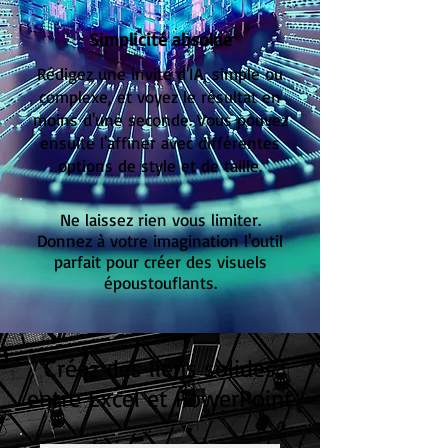
Simplicité absolue
Rédigez une invite d'IA, simple ou
complexe, et voyez le résultat en
moins d'une seconde. Vous pouvez
ensuite l'affiner avec différentes
options de style et de taille.
Ne laissez rien vous limiter.
Donnez à votre imagination l'outil
parfait pour créer des visuels
époustouflants.
Créez des liens solides
entre Excel et PowerPoint