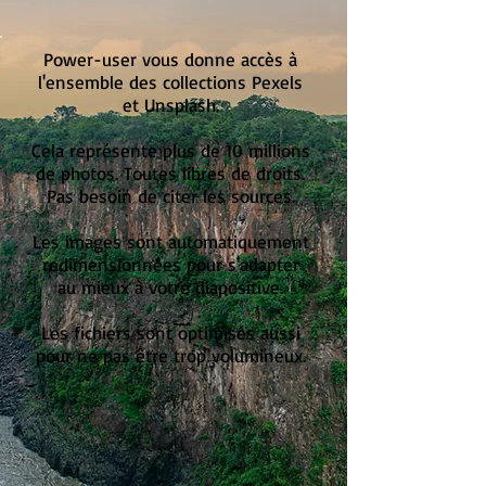
Power-user vous donne accès à
l'ensemble des collections Pexels
et Unsplash.
Cela représente plus de 10 millions
de photos. Toutes libres de droits.
Pas besoin de citer les sources.
Les images sont automatiquement
redimensionnées pour s'adapter
au mieux à votre diapositive.
Les fichiers sont optimisés aussi
pour ne pas être trop volumineux.