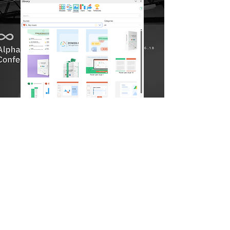
Offrez aux utilisateurs un accès
facile au contenu de votre
entreprise, directement dans
PowerPoint, et facile à rechercher
via des dossiers personnalisés.