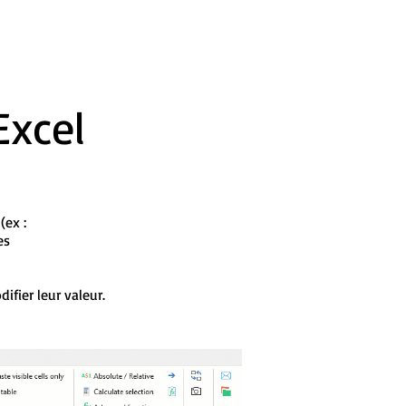
Excel
 (ex :
es
ifier leur valeur.